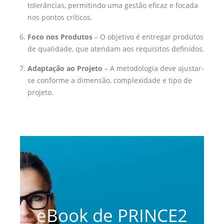
tolerâncias, permitindo uma gestão eficaz e focada
nos pontos críticos.
Foco nos Produtos
– O objetivo é entregar produtos
de qualidade, que atendam aos requisitos definidos.
Adaptação ao Projeto
– A metodologia deve ajustar-
se conforme a dimensão, complexidade e tipo de
projeto.
eBook de PRINCE2