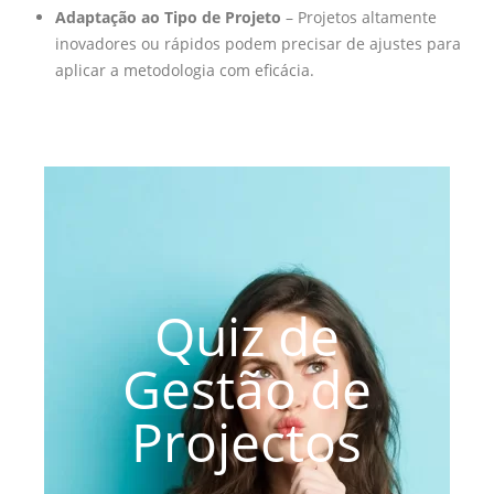
Adaptação ao Tipo de Projeto
– Projetos altamente
inovadores ou rápidos podem precisar de ajustes para
aplicar a metodologia com eficácia.
Quiz de
Gestão de
Projectos